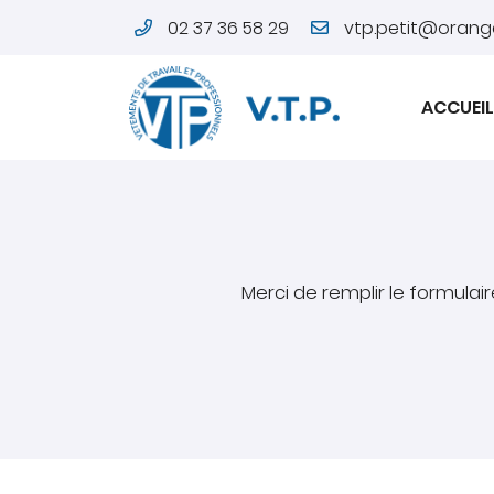
02 37 36 58 29
15 Rue Charles Brune
28000 Chartres
ACCUEIL
02 37 36 58 29
Merci de remplir le formulai
Adresse email de réception

En cochant cette case, vous consentez à recevoir nos propositions co