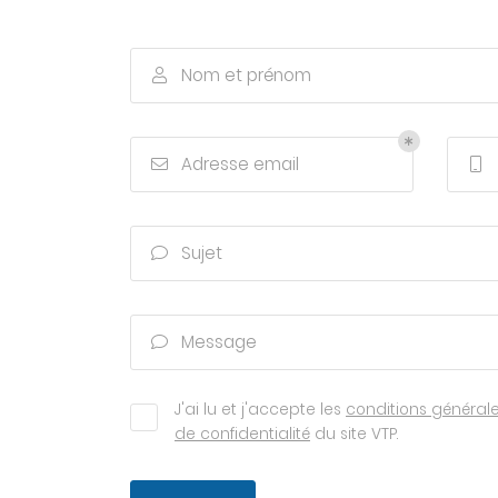
à l'adresse email indiqué ci-dessus. Vous pouvez vous désinscrire à t
moment en utilisant
le formulaire de désinscription
.
Nom et prénom

INSCRIPTION
Adresse email


Sujet

Message

J'ai lu et j'accepte les
conditions générales
de confidentialité
du site
VTP
.